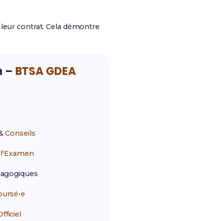
 leur contrat. Cela démontre
n –
BTSA GDEA
&
Conseils
r
l'Examen
agogiques
ursé•e
ficiel