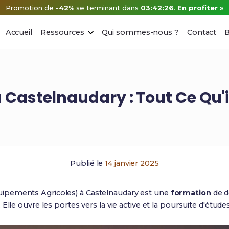
Promotion de
-42%
se terminant dans
03:42:25
.
En profiter »
Accueil
Ressources
Qui sommes-nous ?
Contact
B
Castelnaudary : Tout Ce Qu'i
Publié le
14 janvier 2025
ipements Agricoles) à Castelnaudary est une
formation
de d
Elle ouvre les portes vers la vie active et la poursuite d'études