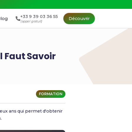
+33 9 39 03 36 55
log
Découvrir
(appel gratuit)
l Faut Savoir
FORMATION
eux ans qui permet d'obtenir
.