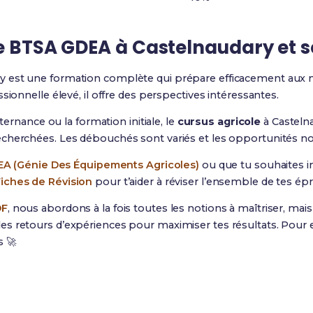
le BTSA GDEA à Castelnaudary et s
y est une formation complète qui prépare efficacement aux mé
sionnelle élevé, il offre des perspectives intéressantes.
lternance ou la formation initiale, le
cursus agricole
à Castelna
echerchées. Les débouchés sont variés et les opportunités 
A (Génie Des Équipements Agricoles)
ou que tu souhaites i
Fiches de Révision
pour t’aider à réviser l’ensemble de tes ép
DF
, nous abordons à la fois toutes les notions à maîtriser, ma
s retours d’expériences pour maximiser tes résultats. Pour e
s 🚀
Prêt(e) à réussir ton examen ?