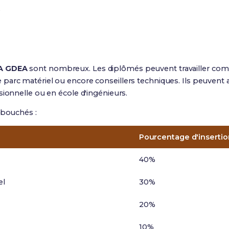
e
A GDEA
sont nombreux. Les diplômés peuvent travailler com
arc matériel ou encore conseillers techniques. Ils peuvent a
sionnelle ou en école d'ingénieurs.
ébouchés :
Pourcentage d'insertio
40%
el
30%
20%
10%