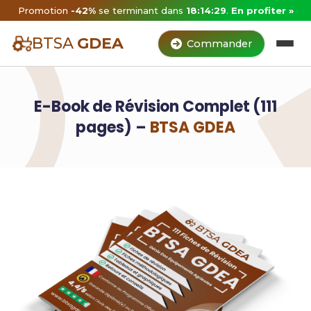
Promotion
-42%
se terminant dans
18:14:28
.
En profiter »
BTSA
GDEA
Commander
E-Book de Révision Complet (111
pages) –
BTSA GDEA