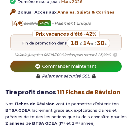
Dernière mise à jour :
Mars 2026
Bonus : Accès aux
Annales, Sujets & Corrigés
14€
23,99€
– Paiement unique
-42%
Prix vacances d'été -42%
18
14
30
Fin de promotion dans
:
:
h
m
s
Valable jusqu'au 06/08/2026 inclus puis retour à 23,99 €
?
Commander maintenant
Paiement sécurisé SSL
Tire profit de nos
111 Fiches de Révision
Nos
Fiches de Révision
vont te permettre d’obtenir ton
BTSA GDEA
facilement grâce aux explications claires et
précises de toutes les notions que tu dois connaître pour les
2 années
de
BTSA GDEA
(1ᵉʳᵉ et 2ᵉᵐᵉ année).