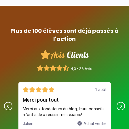
Plus de 100 élèves sont déjà passés à
l'action
Avis
Clients
4,3 • 26 Avis
1 août
30 juil
Moyen
g, leurs conseils
Formation correcte mais manque de
xams!
pratique sur certains équipements...
Achat vérifié
Paul
Achat vérif