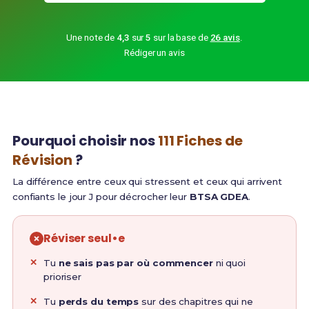
Une note de
4,3
sur
5
sur la base de
26 avis
.
Rédiger un avis
Pourquoi choisir nos
111 Fiches de
Révision
?
La différence entre ceux qui stressent et ceux qui arrivent
confiants le jour J pour décrocher leur
BTSA GDEA
.
Réviser seul•e
Tu
ne sais pas par où commencer
ni quoi
prioriser
Tu
perds du temps
sur des chapitres qui ne