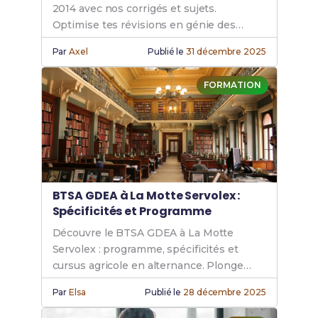
2014 avec nos corrigés et sujets.
Optimise tes révisions en génie des
équipements agricoles. Ne manque pas
Par
Axel
Publié le
31 décembre 2025
cette ressource essentielle.
FORMATION
BTSA GDEA à La Motte Servolex :
Spécificités et Programme
Découvre le BTSA GDEA à La Motte
Servolex : programme, spécificités et
cursus agricole en alternance. Plonge
dans ta formation agricole avec ce guide
Par
Elsa
Publié le
28 décembre 2025
complet des études BTSA GDEA.