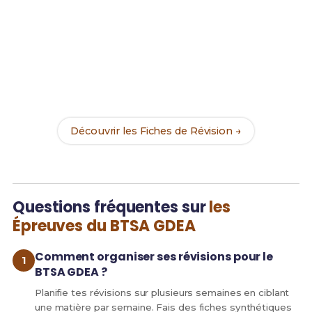
Prêt(e) à réussir ton examen ?
Révise efficacement avec nos
111 Fiches de
Révision
pour le BTSA GDEA et maximise tes
chances de réussite !
Découvrir les Fiches de Révision →
Questions fréquentes sur
les
Épreuves du BTSA GDEA
Comment organiser ses révisions pour le
BTSA GDEA ?
Planifie tes révisions sur plusieurs semaines en ciblant
une matière par semaine. Fais des fiches synthétiques