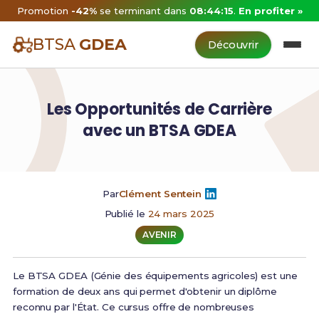
Promotion
-42%
se terminant dans
08:44:14
.
En profiter »
BTSA
GDEA
Découvrir
Les Opportunités de Carrière
avec un BTSA GDEA
Par
Clément Sentein
Publié le
24 mars 2025
AVENIR
Le BTSA GDEA (Génie des équipements agricoles) est une
formation de deux ans qui permet d'obtenir un diplôme
reconnu par l'État. Ce cursus offre de nombreuses