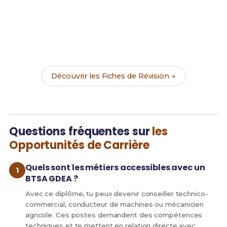
Prêt(e) à réussir ton examen ?
Révise efficacement avec nos
111 Fiches de
Révision
pour le BTSA GDEA et maximise tes
chances de réussite !
Découvrir les Fiches de Révision →
Questions fréquentes sur
les
Opportunités de Carrière
Quels sont les métiers accessibles avec un
BTSA GDEA ?
Avec ce diplôme, tu peux devenir conseiller technico-
commercial, conducteur de machines ou mécanicien
agricole. Ces postes demandent des compétences
techniques et te mettent en relation directe avec