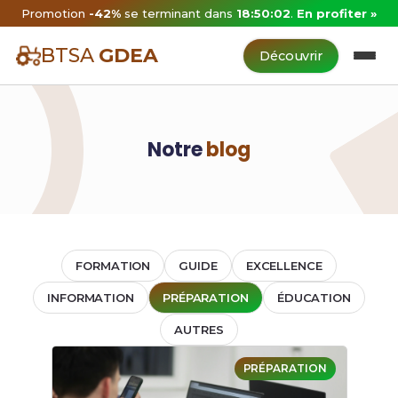
Promotion
-42%
se terminant dans
18:50:02
.
En profiter »
BTSA
GDEA
Découvrir
Notre
blog
FORMATION
GUIDE
EXCELLENCE
INFORMATION
PRÉPARATION
ÉDUCATION
AUTRES
PRÉPARATION